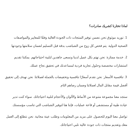
لماذا تختارنا كشريك صادرات؟
1. توريد موثوق:نحن نضمن توفير المنتجات ذات الجودة العالية وفقًا للمعايير والمواصفات
الصحية الدولية. يتم فحص كل زوج من الشباشب بدقة قبل التسليم لضمان سلامتها وجودتها.
2. خدمة ممتازة: نحن نهتم بكل عميل لدينا ونسعى جاهدين لتلبية احتياجاتهم. يمكننا تقديم
استشارات مخصصة وحلول تجارية فردية لمساعدتك في تحقيق نجاح عملك.
3. تنافسية الأسعار: نحن نقدم أسعارًا تنافسية وتخفيضات بالجملة لعملائنا. نحن نهدف إلى تحقيق
أفضل قيمة مقابل المال لعملائنا وضمان رضاهم التام.
ستجد معنا مجموعة متنوعة من الأنماط والألوان والأحجام لتلبية احتياجاتك. سواء كنت تدير
عيادة طبية أو مستشفى أو قاعة عمليات، فإننا هنا لتوفير الشباشب التي تناسب مؤسستك.
تواصل معنا اليوم للحصول على مزيد من المعلومات وطلب عينة مجانية. نحن نتطلع إلى العمل
معك وتقديم منتجات ذات جودة عالية تلبي احتياجاتك.