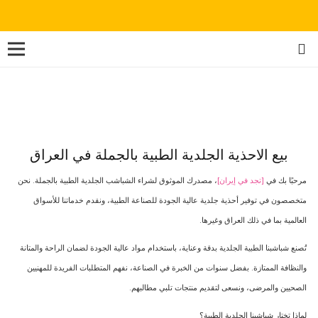
بيع الاحذية الجلدية الطبية بالجملة في العراق
مرحبًا بك في
[تجد في إيران]
، مصدرك الموثوق لشراء الشباشب الجلدية الطبية بالجملة. نحن
متخصصون في توفير أحذية جلدية عالية الجودة للصناعة الطبية، ونقدم خدماتنا للأسواق
العالمية بما في ذلك العراق وغيرها.
تُصنع شباشبنا الطبية الجلدية بدقة وعناية، باستخدام مواد عالية الجودة لضمان الراحة والمتانة
والنظافة الممتازة. بفضل سنوات من الخبرة في الصناعة، نفهم المتطلبات الفريدة للمهنيين
الصحيين والمرضى، ونسعى لتقديم منتجات تلبي مطالبهم.
لماذا تختار شباشبنا الجلدية الطبية؟