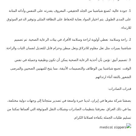
1. جودة عالية: تُصنع شباشبنا من الجلد الحقيقي، المعروف بقدرته على التنفس وأدائه المتانة
على المدى الطويل. يتم اختيار المواد بعناية للحفاظ على النظافة المثلى وتوفير الدعم الموثوق
للارتداء.
2. راحة وسلامة: نعطي أولوية لراحة وسلامة الأفراد في بيئات الرعاية الصحية. تم تصميم
شباشبنا بميزات مثل نعل مقاوم للانزلاق ونعل مبطن وحزام قابل للتعديل لضمان الثبات والراحة.
3. تصميم أنيق: نؤمن بأن أحذية الرعاية الصحية يمكن أن تكون وظيفية وجميلة في نفس
الوقت. تجمع شباشبنا بين الوظائف والتصميمات الأنيقة، مما يتيح للمهنيين الصحيين والمرضى
الشعور بالثقة أثناء ارتدائهم.
قدرات الصادرات:
بصفتنا شركة مقرها في إيران، لدينا خبرة واسعة في تصدير منتجاتنا إلى وجهات دولية مختلفة،
بما في ذلك العراق. معرفتنا بتنظيمات الصادرات وشبكات النقل الموثوقة التي أقمناها تمكننا من
تسليم طلبات الجملة بكفاءة لعملائنا الكرام.