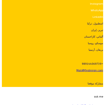
Instagram
WhatsApp
LinkedIn
اسطنبول، تركيا
تبريز، إيران
ألماتي، كازاخستان
موسكو، روسيا
يريفان، أرمينيا
+989144069739
Mail@findiniran.com
مشاركة موقعنا
ask me