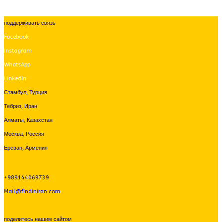
поддерживать связь
Facebook
Instagram
WhatsApp
LinkedIn
Стамбул, Турция
Тебриз, Иран
Алматы, Казахстан
Москва, Россия
Ереван, Армения
+989144069739
Mail@findiniran.com
поделитесь нашим сайтом